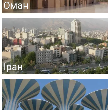
Оман
Іран