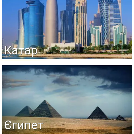
Катар
Єгипет