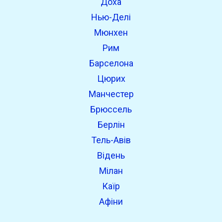
Доха
Нью-Делі
Мюнхен
Рим
Барселона
Цюрих
Манчестер
Брюссель
Берлін
Тель-Авів
Відень
Мілан
Каїр
Афіни