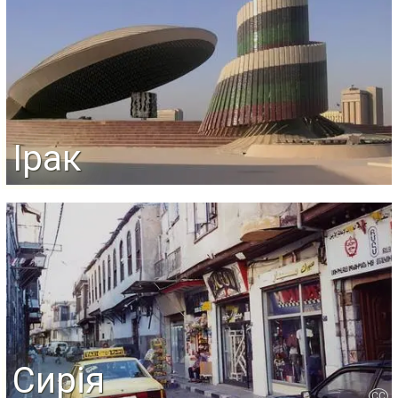
Ірак
Сирія
CC