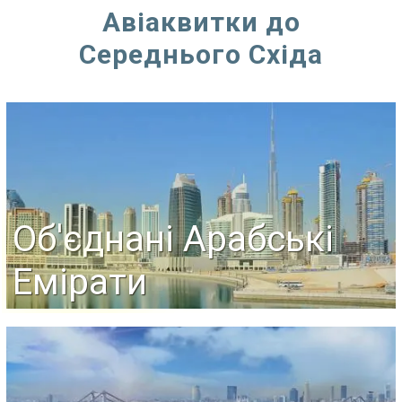
Авіаквитки до
Середнього Східа
Об'єднані Арабські
Емірати