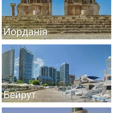
Йорданія
Бейрут