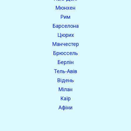
open_in_new
Спробуйте це
Мюнхен
Знайдено раніше:
Рим
Барселона
Цюрих
Манчестер
Брюссель
Берлін
Тель-Авів
Відень
Мілан
Каїр
Афіни