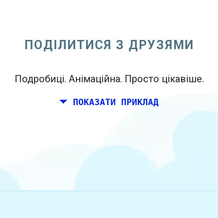
Ви і пара друзів хотіли б планувати
вихідні разом десь в Італії на день
народження. Тим не менш, ви живете в
ПОДІЛИТИСЯ З ДРУЗЯМИ
Мадриді, і ваші друзі живуть в Дубліні і
Берліні.
Подробиці. Анімаційна. Просто цікавіше.
ПОКАЗАТИ ПРИКЛАД