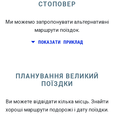
СТОПОВЕР
open_in_new
Спробуйте це
Ми можемо запропонувати альтернативні
flight_takeoff
Знайдено раніше. Клацніть
, щоб побачити
маршрути поїздок.
карту виїздів.
ПОКАЗАТИ ПРИКЛАД
Виберіть точні дати для
В обидві сторони
або
В одну сторону
ПЛАНУВАННЯ ВЕЛИКИЙ
Пошук
ПОЇЗДКИ
Виберіть CO
сортування
2
open_in_new
Ви можете відвідати кілька місць. Знайти
Спробуйте це
хороші маршрути подорожі і дату поїздки.
Знайдено раніше: