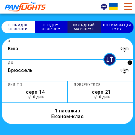
В ОБИДВІ
В ОДНУ
СКЛАДНИЙ
ОПТИМІ​ЗАЦІЯ
СТОРОНИ
СТОРОНУ
МАРШРУТ
ТУРУ
З
0 km
0 results are available, use up and down arrow keys to navig
info
ДО
0 km
4 results are available, use up and down arrow keys to navig
ВИЛІТ З
ПОВЕРНУТИСЯ
+/- 0 днів
+/- 0 днів
1 пасажир
Економ-клас