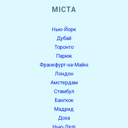
МІСТА
open_in_new
Спробуйте це
Нью-Йорк
Знайдено раніше:
Дубай
Торонто
Париж
Франкфурт-на-Майні
Лондон
Амстердам
Стамбул
open_in_new
Спробуйте це
Бангкок
Знайдено раніше:
Мадрид
Доха
Нью-Делі