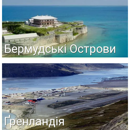
Бермудські Острови
Ґренландія
CC