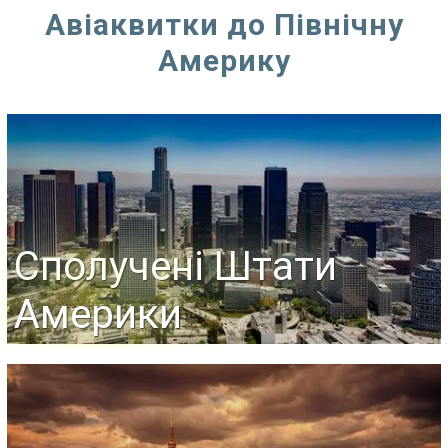
Авіаквитки до Північну
Америку
Сполучені Штати
Америки