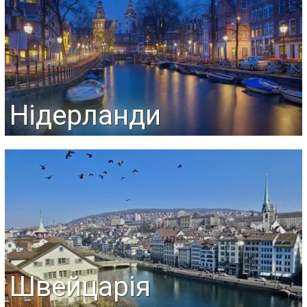
Нідерланди
Швейцарія