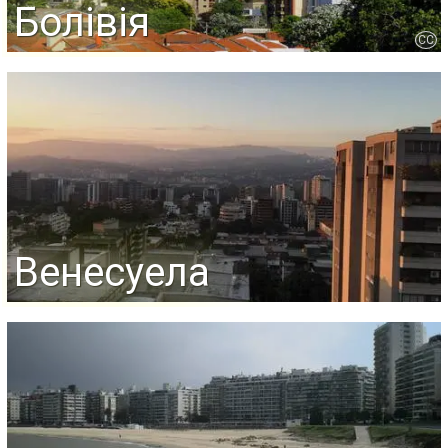
Болівія
CC
Венесуела