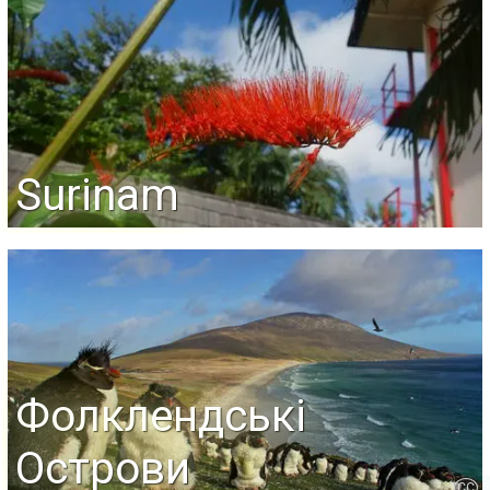
Surinam
Фолклендські
Острови
CC