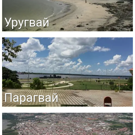
Уругвай
Парагвай