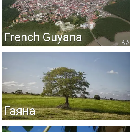
French Guyana
CC
Гаяна