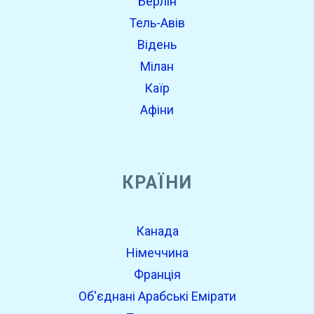
Берлін
Тель-Авів
Відень
Мілан
Каїр
Афіни
КРАЇНИ
Канада
Німеччина
Франція
Об'єднані Арабські Емірати