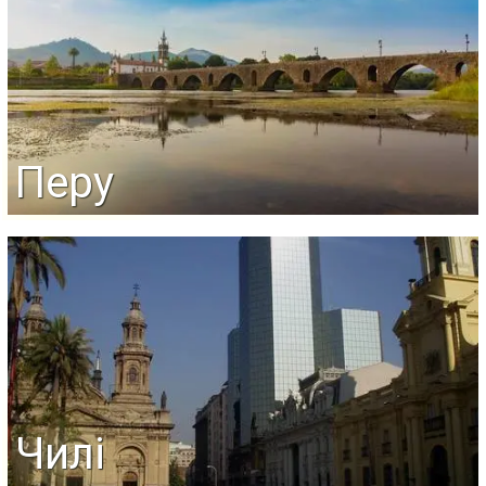
Перу
Чилі