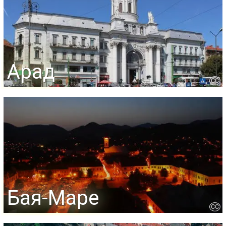
Арад
CC
Бая-Маре
CC