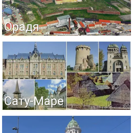
Орадя
CC
Сату-Маре
CC