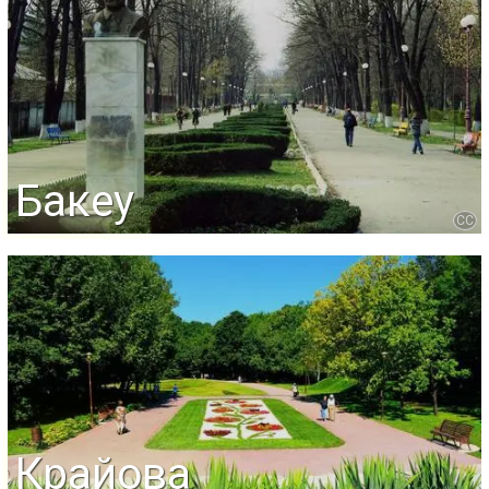
Бакеу
CC
Крайова