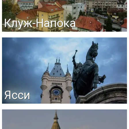
Клуж-Напока
Ясси