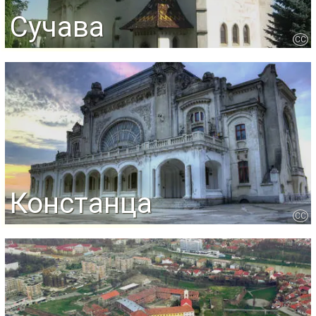
Сучава
CC
Констанца
CC