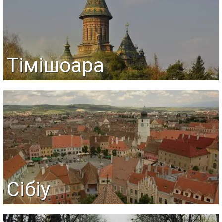
Тімішоара
Сібіу