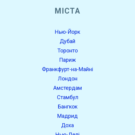
МІСТА
Нью-Йорк
Дубай
Торонто
Париж
Франкфурт-на-Майні
Лондон
Амстердам
Стамбул
Бангкок
Мадрид
Доха
Нью-Делі