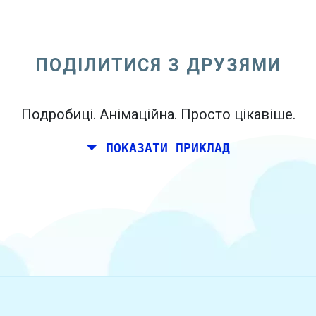
Ви і пара друзів хотіли б планувати
вихідні разом десь в Італії на день
народження. Тим не менш, ви живете в
ПОДІЛИТИСЯ З ДРУЗЯМИ
Мадриді, і ваші друзі живуть в Дубліні і
Берліні.
Подробиці. Анімаційна. Просто цікавіше.
ПОКАЗАТИ ПРИКЛАД