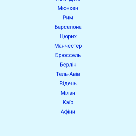
open_in_new
Спробуйте це
Мюнхен
Знайдено раніше:
Рим
Барселона
Цюрих
Манчестер
Брюссель
Берлін
Тель-Авів
Відень
Мілан
Каїр
Афіни