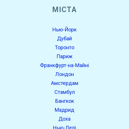
МІСТА
open_in_new
Спробуйте це
Нью-Йорк
Знайдено раніше:
Дубай
Торонто
Париж
Франкфурт-на-Майні
Лондон
Амстердам
Стамбул
open_in_new
Спробуйте це
Бангкок
Знайдено раніше:
Мадрид
Доха
Нью-Делі