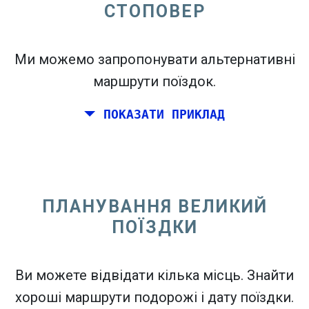
СТОПОВЕР
open_in_new
Спробуйте це
Ми можемо запропонувати альтернативні
flight_takeoff
Знайдено раніше. Клацніть
, щоб побачити
маршрути поїздок.
карту виїздів.
ПОКАЗАТИ ПРИКЛАД
Виберіть точні дати для
В обидві сторони
або
В одну сторону
ПЛАНУВАННЯ ВЕЛИКИЙ
Пошук
ПОЇЗДКИ
Виберіть CO
сортування
2
open_in_new
Ви можете відвідати кілька місць. Знайти
Спробуйте це
хороші маршрути подорожі і дату поїздки.
Знайдено раніше: