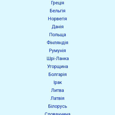
Греція
Бельгія
Норвегія
Данія
Польща
Фінляндія
Румунія
Шрі-Ланка
Угорщина
Болгарія
Ірак
Литва
Латвія
Білорусь
Словаччина