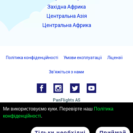
Західна Африка
Центральна Азія
Центральна Африка
Політика конфіденційності
Умови експлуатації
Ліцензії
Зв'яжіться з нами
PanFlights AS
Hjelset, Норвегія
Ми використовуємо куки. Перевірте наш
Політика
Номер організації: 922732825 MVA
конфіденційності
.
© 2026 PanFlights AS. ВСІ ПРАВА ЗАХИЩЕНІ.
Тільки необхідні
Приймай