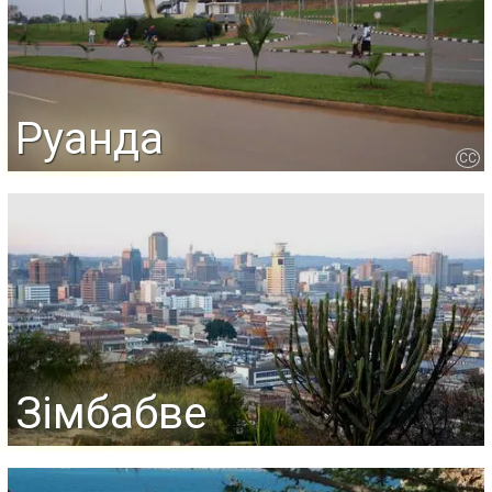
Руанда
CC
Зімбабве