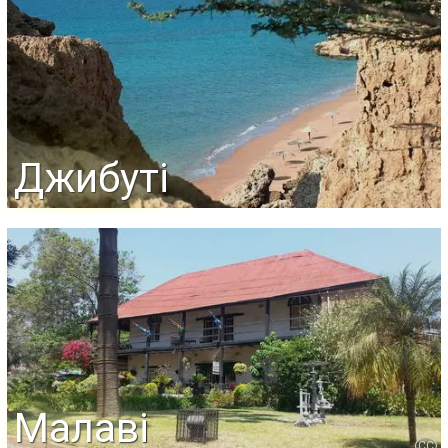
Джибуті
Малаві
CC