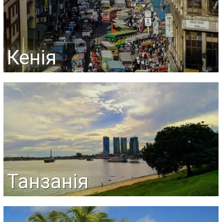
Кенія
Танзанія