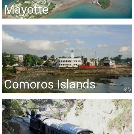
Mayotte
Comoros Islands
CC