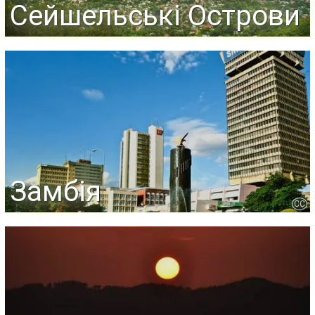
Сейшельські Острови
Замбія
CC