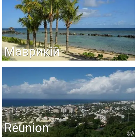
Маврикій
Réunion
CC