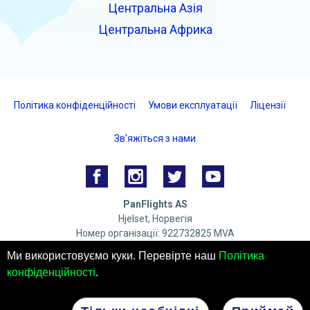
Центральна Азія
Центральна Африка
Політика конфіденційності
Умови експлуатації
Ліцензії
Зв'яжіться з нами
PanFlights AS
Hjelset, Норвегія
Номер організації: 922732825 MVA
© 2026 PanFlights AS. ВСІ ПРАВА ЗАХИЩЕНІ.
Ми використовуємо куки. Перевірте наш
Політика
конфіденційності
.