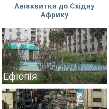
Авіаквитки до Східну
Африку
Ефіопія