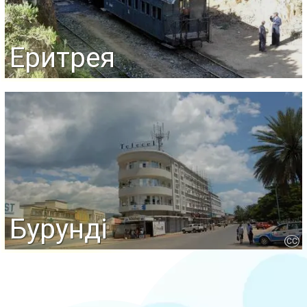
Еритрея
Бурунді
CC