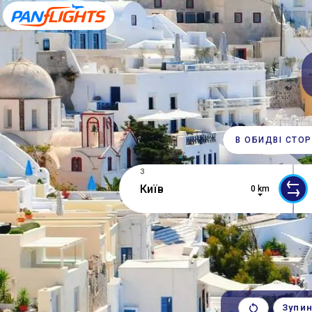
В ОБИДВІ СТО
З
0 km
0 results are available, use up and d
2 r
Зупи