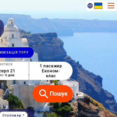
ИМІ​ЗАЦІЯ ТУРУ
НУТИСЯ
1 пасажир
Економ-
клас
+/- 0 днів
Пошук
Стоповер