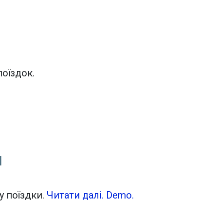
оїздок.
И
Tiles © Openstreetmap contributors
flight_land
у поїздки.
Читати далі.
Demo.