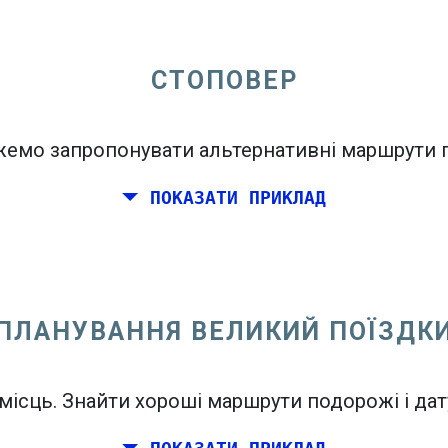
б побачити карту виїздів.
СТОПОВЕР
емо запропонувати альтернативні маршрути п
 сторони
або
В одну сторону
ПОКАЗАТИ ПРИКЛАД
ПЛАНУВАННЯ ВЕЛИКИЙ ПОЇЗДК
open_in_new
In
місць. Знайти хороші маршрути подорожі і дат