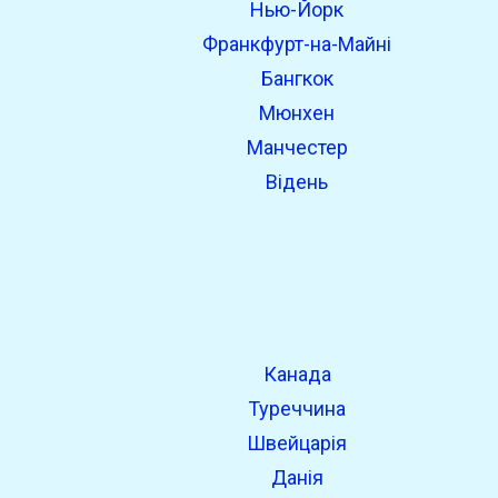
Нью-Йорк
open_in_new
Спробуйте це
Франкфурт-на-Майні
Знайдено раніше:
Бангкок
Мюнхен
Манчестер
Відень
Канада
Туреччина
Швейцарія
Данія