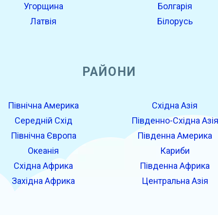
Угорщина
Болгарія
Латвія
Білорусь
РАЙОНИ
Північна Америка
Східна Азія
Середній Схід
Південно-Східна Азі
Північна Європа
Південна Америка
Океанія
Кариби
Східна Африка
Південна Африка
Західна Африка
Центральна Азія