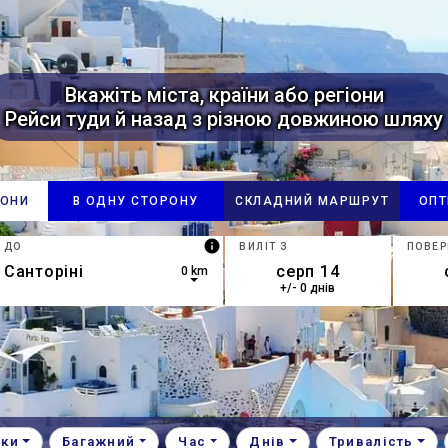
Вкажіть міста, країни або регіони
Рейси туди й назад з різною довжиною шляху
РОНИ
В ОДНУ СТОРОНУ
СКЛАДНИЙ МАРШРУТ
ОПТ
info
ДО
ВИЛІТ З
ПОВЕР
0 km
+/- 0 днів
own arrow keys to navigate.
esults are available, use up and down arrow keys to navigate.
нки
Багажний
Час
Днів
Тривалість