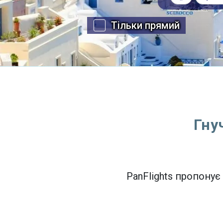
Тільки прямий
Гну
PanFlights пропонує