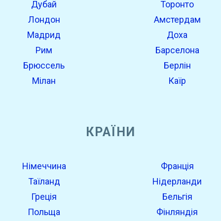
Дубай
Торонто
Лондон
Амстердам
Мадрид
Доха
Рим
Барселона
Брюссель
Берлін
Мілан
Каїр
КРАЇНИ
Німеччина
Франція
Таїланд
Нідерланди
Греція
Бельгія
Польща
Фінляндія